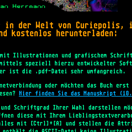
r in der Welt von Curiepolis, 
nd kostenlos herunterladen:
mit Illustrationen und grafischem Schrift
mittels speziell hierzu entwickelter Sof
er ist die .pdf-Datei sehr umfangreich.
netverbindung oder möchten das Buch erst 
lesen?
Hier finden Sie das Manuskript (10
 und Schriftgrad Ihrer Wahl darstellen m
ffnen diese mit Ihrem Lieblingstextverarb
alles mit [Ctrl]+[A] und stellen die Attr
 enthält die ASCII-Datei keine Illustrat