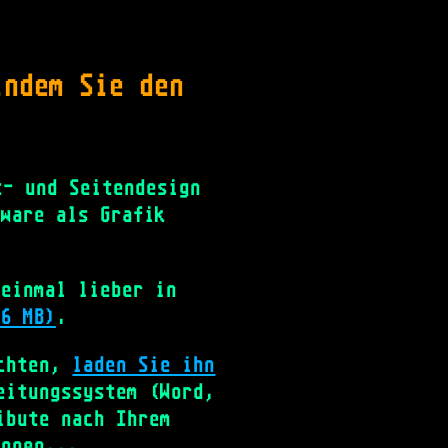
indem Sie den
- und Seitendesign
tware als Grafik
einmal lieber in
.6 MB)
.
öchten,
laden Sie ihn
eitungssystem (Word,
ibute nach Ihrem
ionen...